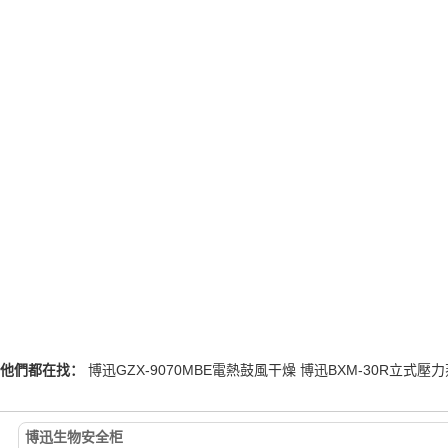
他們都在找：
博迅GZX-9070MBE電熱鼓風干燥 博迅BXM-30R立式壓力蒸
博迅生物安全柜