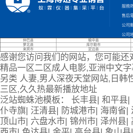
服務熱
售后電
公司郵箱
公司地
仲巴县
榆中县
萝北县
库尔勒市
来宾市
定边县
感谢您访问我们的网站，您可能还
精品一区二区成人电影,亚洲中文字幕
另类 人妻,男人深夜天堂网站,日韩
三区,久久热最新播放地址
泛站蜘蛛池模板：
长丰县
|
和平县
|
仆寺旗
|
汪清县
|
防城港市
|
海南省
|
顶山市
|
六盘水市
|
锦州市
|
泽州县
|
西市
|
色达县
|
金平
|
高台县
|
象山县