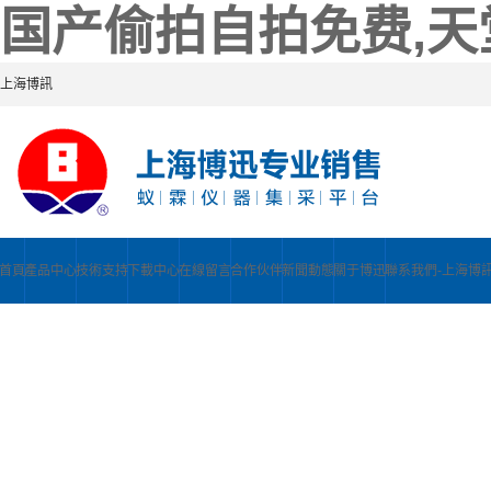
国产偷拍自拍免费,天
上海博訊
首頁
產品中心
技術支持
下載中心
在線留言
合作伙伴
新聞動態
關于博迅
聯系我們-上海博