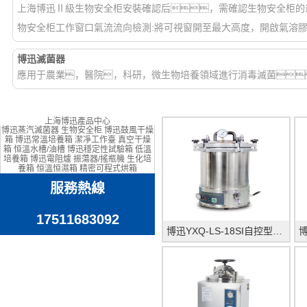
上海博迅Ⅱ級生物安全柜安裝確認后，需確認生物安全柜的
物安全柜工作窗口氣流流向檢測:將可視窗開至最大高度，開啟氣溶膠
博迅滅菌器
應用于農業，醫院，科研，微生物培養領域進行消毒滅菌
上海博迅產品中心
博迅蒸汽滅菌器 生物安全柜 博迅鼓風干燥
箱 博迅常溫培養箱 潔凈工作臺 真空干燥
箱 恒溫水槽/油槽 博迅穩定性試驗箱 低溫
培養箱 博迅電阻爐 振蕩器/搖瓶機 生化培
養箱 恒溫恒濕箱 精密可程式烘箱
服務熱線
17511683092
博迅YXQ-LS-18SI自控型手提式滅菌器(非醫用)