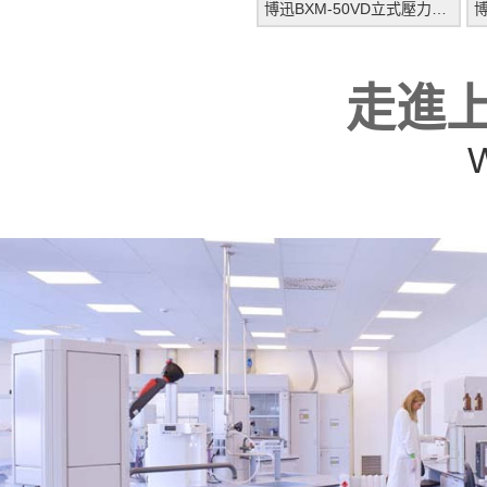
博迅BXM-50VD立式壓力蒸汽滅菌器（新品）
走進上
W